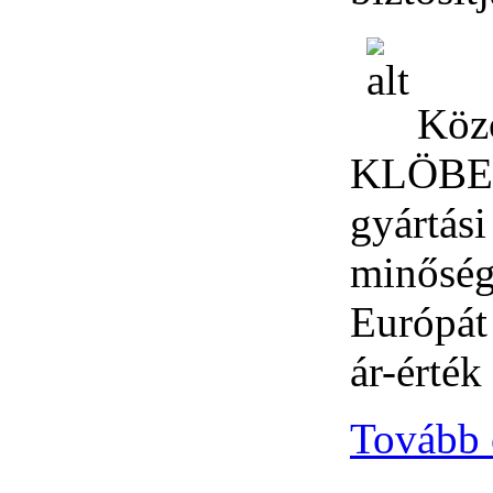
Közö
KLÖBER 
gyártási
minőség
Európát 
ár-érték
Tovább