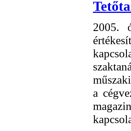
Tetőta
2005. ó
értéke
kapcsol
szakta
műszaki
a cégve
magazin
kapcsola