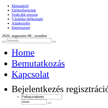
Magunkról
Elérhetőségeink
Szakcikk-sorozat
Vásárlási tájékoztató
Adatkezelés
Impresszum
2026. augusztus 08., szombat
Home
Bemutatkozás
Kapcsolat
Bejelentkezés
regisztráci