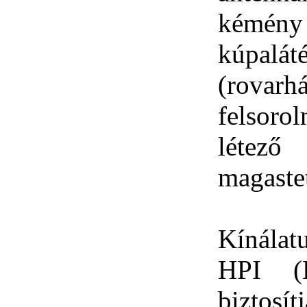
kémény 
kúpalát
(rovar
felsor
létez
magast
Kínálat
HPI (H
biztosít