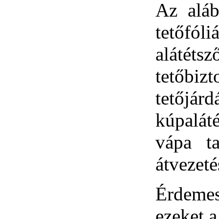
Az aláb
tetőfó
alátétsz
tetőbi
tetőjá
kúpalát
vápa ta
átvezeté
Érdemes
ezeket a