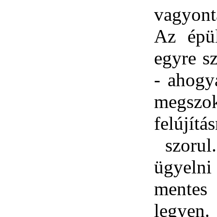
vagyont
Az épül
egyre sz
- ahogy
megs
felújít
szorul.
ügyelni
mentes 
legyen