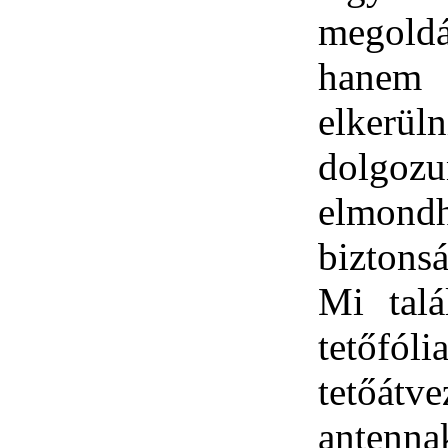
megol
hanem 
elkerü
dolgoz
elmondh
biztons
Mi talá
tetőfól
tetőá
antenna