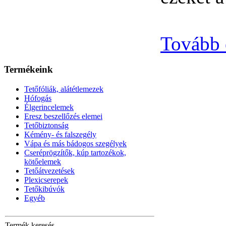
Tovább
Termékeink
Tetőfóliák, alátétlemezek
Hófogás
Élgerincelemek
Eresz beszellőzés elemei
Tetőbiztonság
Kémény- és falszegély
Vápa és más bádogos szegélyek
Cseréprögzítők, kúp tartozékok,
kötőelemek
Tetőátvezetések
Plexicserepek
Tetőkibúvók
Egyéb
Termék keresés