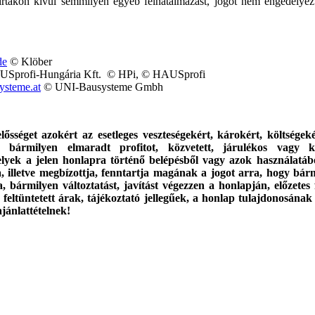
leírtakon kívül semmilyen egyéb felhatalmazást, jogot nem engedélyez
de
© Klöber
AUSprofi-Hungária Kft. © HPi, © HAUSprofi
ysteme.at
© UNI-Bausysteme Gmbh
ősséget azokért az esetleges veszteségekért, károkért, költségeké
l, bármilyen elmaradt profitot, közvetett, járulékos vagy k
melyek a jelen honlapra történő belépésből vagy azok használatá
, illetve megbízottja, fenntartja magának a jogot arra, hogy bá
, bármilyen változtatást, javítást végezzen a honlapján, előzetes 
feltüntetett árak, tájékoztató jellegűek, a honlap tulajdonosának
jánlattételnek!