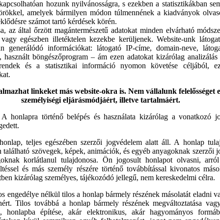
apcsolhatóan hozunk nyilvánosságra, s ezekben a statisztikákban se
körökkel, amelyek bármilyen módon túlmennének a kiadványok olva
klődésre számot tartó kérdések körén.
a, az által őrzött magántermészetű adatokat minden elvárható módszer
agy egészben illetéktelen kezekbe kerüljenek. Website-unk látogat
n generálódó információkat: látogató IP-címe, domain-neve, látoga
k, használt böngészőprogram – ám ezen adatokat kizárólag analizálás
rendek és a statisztikai információ nyomon követése céljából, e
kat.
almazhat linkeket más website-okra is. Nem vállalunk felelősséget 
személyiségi eljárásmódjáért, illetve tartalmáért.
A honlapra történő belépés és használata kizárólag a vonatkozó j
edett.
onlap, teljes egészében szerzői jogvédelem alatt áll. A honlap tulaj
on található szövegek, képek, animációk, és egyéb anyagoknak szerzői 
goknak korlátlanul tulajdonosa. Ön jogosult honlapot olvasni, arról
öltéssel és más személy részére történő továbbítással kivonatos másol
ben kizárólag személyes, tájékozódó jellegű, nem kereskedelmi célra.
os engedélye nélkül tilos a honlap bármely részének másolatát eladni v
nért. Tilos továbbá a honlap bármely részének megváltoztatása va
a, honlapba építése, akár elektronikus, akár hagyományos formá