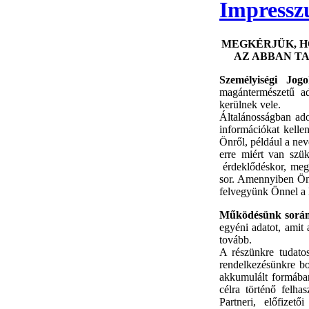
Impress
MEGKÉRJÜK, HO
AZ ABBAN T
Személyiségi Jo
magántermészetű ad
kerülnek vele.
Általánosságban ado
információkat kelle
Önről, például a nev
erre miért van szük
érdeklődéskor, megr
sor. Amennyiben Ön
felvegyünk Önnel a ka
Működésünk során a
egyéni adatot, ami
tovább.
A részünkre tudatos
rendelkezésünkre bo
akkumulált formában
célra történő felh
Partneri, előfizet