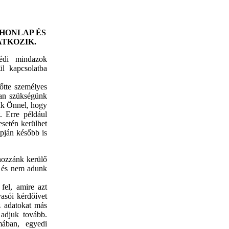
 HONLAP ÉS
TKOZIK.
védi mindazok
ül kapcsolatba
őtte személyes
van szükségünk
jük Önnel, hogy
. Erre például
esetén kerülhet
pján később is
ozzánk kerülő
, és nem adunk
fel, amire azt
asói kérdőívet
z adatokat más
 adjuk tovább.
rmában, egyedi