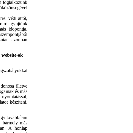
m foglalkozunk
sóközönségével
rel védi attól,
óiról gyűjtünk
tás időpontja,
 szempontjából
zután azonban
e website-ok
ogszabályokkal
donosa illetve
jogainak és más
 nyomtatással,
atot készíteni,
agy továbbítani
gy bármely más
ban. A honlap