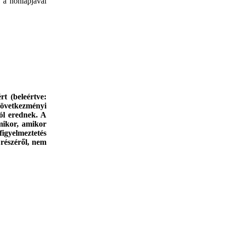
 a honlapjával
rt (beleértve:
övetkezményi
ból erednek. A
rmikor, amikor
figyelmeztetés
 részéről, nem