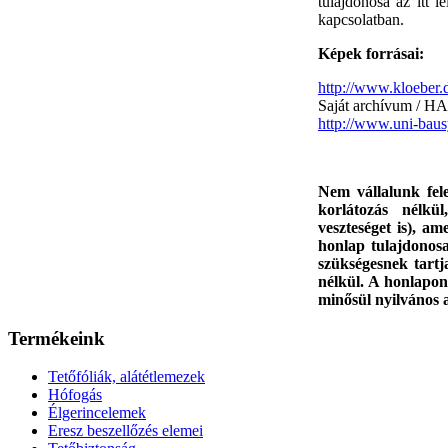
tulajdonosa az itt 
kapcsolatban.
Képek forrásai:
http://www.kloeber.
Saját archívum / H
http://www.uni-baus
Nem vállalunk felel
korlátozás nélkü
veszteséget is), a
honlap tulajdonosa
szükségesnek tartja
nélkül. A honlapon 
minősül nyilvános a
Termékeink
Tetőfóliák, alátétlemezek
Hófogás
Élgerincelemek
Eresz beszellőzés elemei