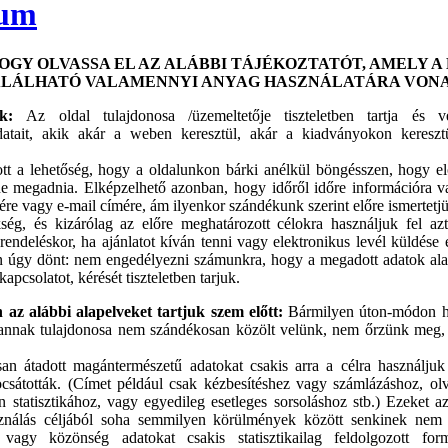
zum
GY OLVASSA EL AZ ALÁBBI TÁJÉKOZTATÓT, AMELY A
ALÁLHATÓ VALAMENNYI ANYAG HASZNÁLATÁRA VONA
gok:
Az oldal tulajdonosa /üzemeltetője tiszteletben tartja és 
atait, akik akár a weben keresztül, akár a kiadványokon kereszt
tt a lehetőség, hogy a oldalunkon bárki anélkül böngésszen, hogy el
ne megadnia. Elképzelhető azonban, hogy időről időre információra 
ére vagy e-mail címére, ám ilyenkor szándékunk szerint előre ismertet
ség, és kizárólag az előre meghatározott célokra használjuk fel azt
endeléskor, ha ajánlatot kíván tenni vagy elektronikus levél küldése 
 úgy dönt: nem engedélyezni számunkra, hogy a megadott adatok ala
pcsolatot, kérését tiszteletben tarjuk.
z alábbi alapelveket tartjuk szem előtt:
Bármilyen úton-módon h
t annak tulajdonosa nem szándékosan közölt velünk, nem őrzünk meg
an átadott magántermészetű adatokat csakis arra a célra használjuk 
csátották. (Címet például csak kézbesítéshez vagy számlázáshoz, olv
 statisztikához, vagy egyedileg esetleges sorsoláshoz stb.) Ezeket a
asználás céljából soha semmilyen körülmények között senkinek nem
ői vagy közönség adatokat csakis statisztikailag feldolgozott fo