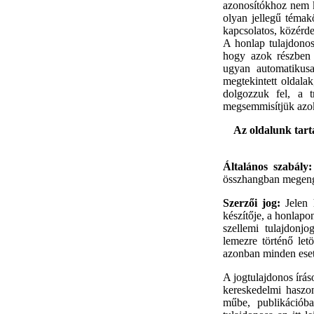
azonosítókhoz nem k
olyan jellegű téma
kapcsolatos, közérde
A honlap tulajdonos
hogy azok részben v
ugyan automatikusa
megtekintett oldala
dolgozzuk fel, a t
megsemmisítjük azo
Az oldalunk tart
Általános szabály:
összhangban megeng
Szerzői jog:
Jelen h
készítője, a honlap
szellemi tulajdonjo
lemezre történő let
azonban minden eset
A jogtulajdonos írás
kereskedelmi haszo
műbe, publikációb