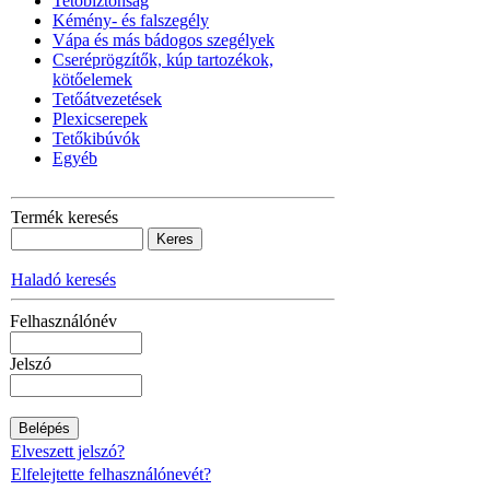
Tetőbiztonság
Kémény- és falszegély
Vápa és más bádogos szegélyek
Cseréprögzítők, kúp tartozékok,
kötőelemek
Tetőátvezetések
Plexicserepek
Tetőkibúvók
Egyéb
Termék keresés
Haladó keresés
Felhasználónév
Jelszó
Elveszett jelszó?
Elfelejtette felhasználónevét?