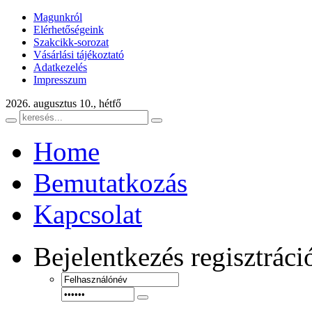
Magunkról
Elérhetőségeink
Szakcikk-sorozat
Vásárlási tájékoztató
Adatkezelés
Impresszum
2026. augusztus 10., hétfő
Home
Bemutatkozás
Kapcsolat
Bejelentkezés
regisztráci