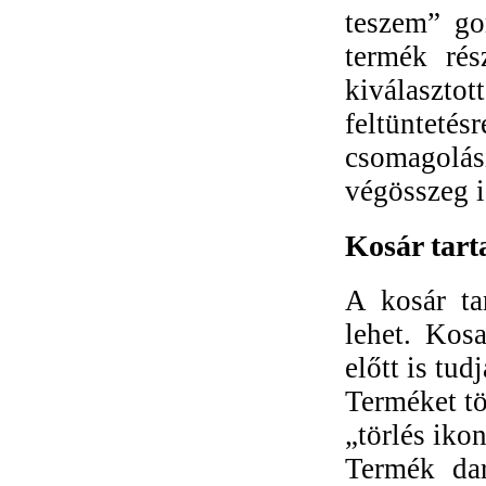
teszem” go
termék rés
kiválaszt
feltüntet
csomagolás
végösszeg i
Kosár tart
A kosár ta
lehet. Kosa
előtt is tud
Terméket tö
„törlés ikon
Termék dar