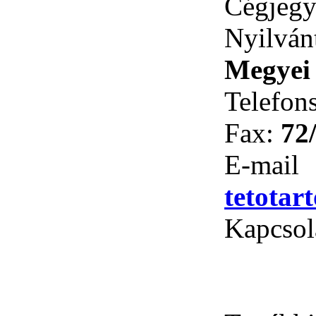
Cégjeg
Nyilván
Megyei
Telefon
Fax:
72
E-
tetotar
Kapcsola