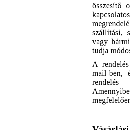
összesítő 
kapcsolat
megrendelés
szállítási,
vagy bármi
tudja módos
A rendelés 
mail-ben, 
rendelés
Amennyibe
megfelelően
Vásárlási