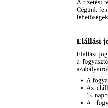
A fizetési 
Cégünk fenn
lehetőségek
Elállási j
Elállási jo
a fogyasztó
szabályairól
A fogyas
Az elál
14 napo
A fogya