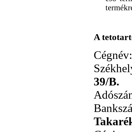
termékre
A tetotar
Cégnév
Székhe
39/B.
Adószá
Ban
Takaré