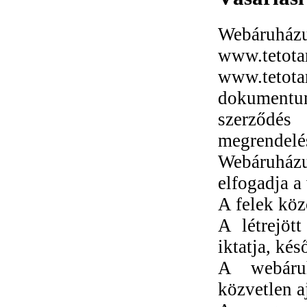
Webáruházun
www.teto
www.tetota
dokumentum
szerződés
megrendelé
Webáruházu
elfogadja a 
A felek köz
A létrejöt
iktatja, ké
A webáruh
közvetlen aj