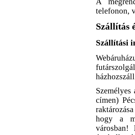
A megrend
telefonon, 
Szállítás 
Szállítási
Webáruhá
futárszolg
házhozszáll
Személyes á
címen) Péc
raktározása
hogy a me
városban! 