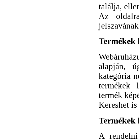
találja, el
Az oldalr
jelszavának
Termékek 
Webáruház
alapján, ú
kategória n
termékek l
termék képé
Kereshet is
Termékek 
A rendelni