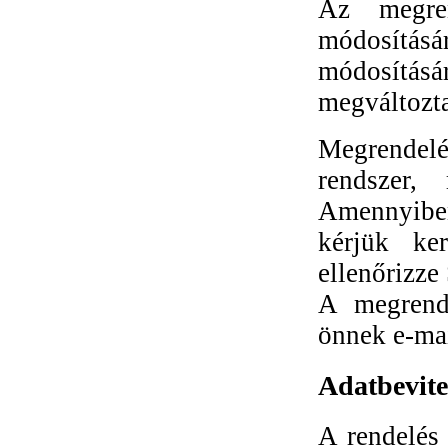
Az megren
módosítá
módosítására
megváltozta
Megrendel
rendszer,
Amennyibe
kérjük ker
ellenőrizze
A megrend
önnek e-mai
Adatbevite
A rendelés 