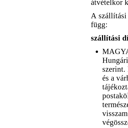
átvételkor 
A szállítási
függ:
szállítási d
MAGYAR
Hungári
szerint.
és a vár
tájékozt
postaköl
termész
visszam
végössz