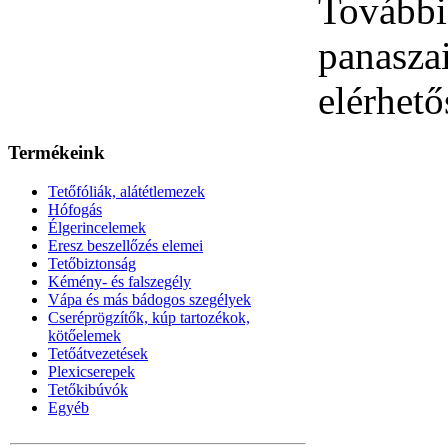
Tovább
panasz
elérhet
Termékeink
Tetőfóliák, alátétlemezek
Hófogás
Élgerincelemek
Eresz beszellőzés elemei
Tetőbiztonság
Kémény- és falszegély
Vápa és más bádogos szegélyek
Cseréprögzítők, kúp tartozékok,
kötőelemek
Tetőátvezetések
Plexicserepek
Tetőkibúvók
Egyéb