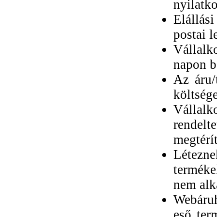
nyilatko
Elállási
postai l
Vállalk
napon be
Az áru/
költsége
Válla
rendel
megtérít
Létezne
terméke
nem alka
Webáruh
eső ter