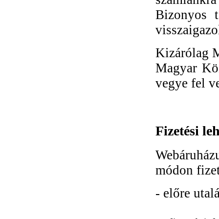
Bizonyos t
visszaigazo
Kizárólag M
Magyar Közt
vegye fel v
Fizetési le
Webáruház
módon fizet
- előre utalá