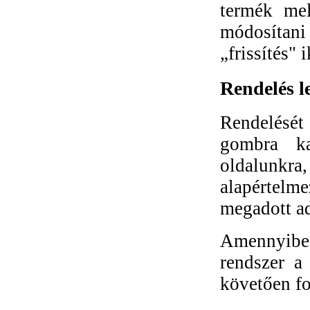
termék mel
módosítani
„frissítés" 
Rendelés l
Rendelését
gombra ka
oldalunkra,
alapértelm
megadott ad
Amennyiben
rendszer a 
követően fo