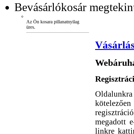
Bevásárlókosár
megtekint
Az Ön kosara pillanatnyilag
üres.
Vásárlás
Webáruhá
Regisztrác
Oldalunkra r
kötelezőe
regisztrác
megadott e
linkre katt