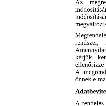
Az megren
módosítá
módosítására
megváltozta
Megrendel
rendszer,
Amennyibe
kérjük ker
ellenőrizze
A megrend
önnek e-mai
Adatbevite
A rendelés 