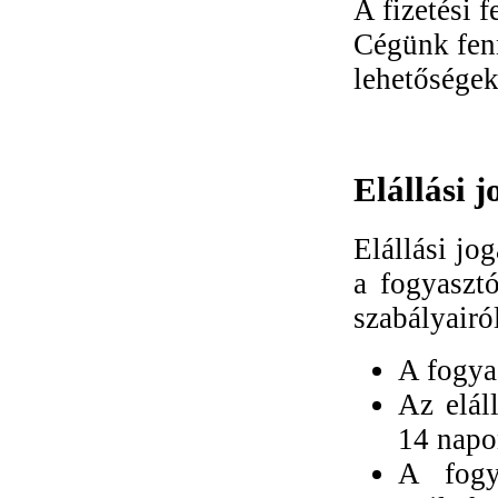
A fizetési 
Cégünk fenn
lehetőségek
Elállási j
Elállási jo
a fogyasztó
szabályairól
A fogyas
Az elál
14 napo
A fogya