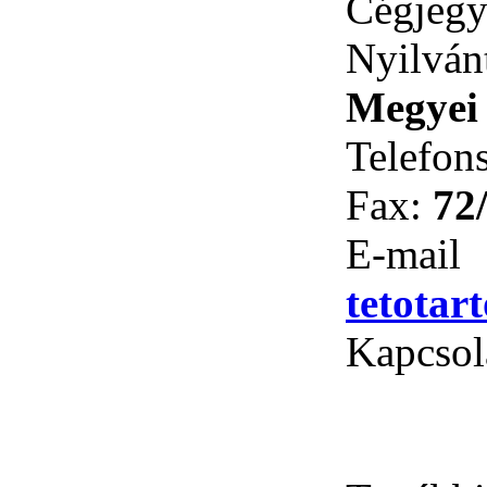
Cégjeg
Nyilván
Megyei
Telefon
Fax:
72
E-
tetotar
Kapcsola