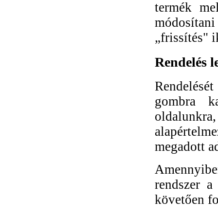
termék mel
módosítani
„frissítés" 
Rendelés l
Rendelését
gombra ka
oldalunkra,
alapértelm
megadott ad
Amennyiben
rendszer a 
követően fo