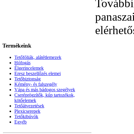
Tovább
panasz
elérhet
Termékeink
Tetőfóliák, alátétlemezek
Hófogás
Élgerincelemek
Eresz beszellőzés elemei
Tetőbiztonság
Kémény- és falszegély
Vápa és más bádogos szegélyek
Cseréprögzítők, kúp tartozékok,
kötőelemek
Tetőátvezetések
Plexicserepek
Tetőkibúvók
Egyéb