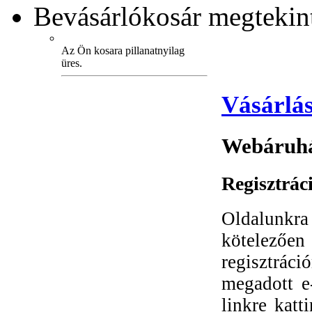
Bevásárlókosár
megtekint
Az Ön kosara pillanatnyilag
üres.
Vásárlás
Webáruhá
Regisztrác
Oldalunkra r
kötelezőe
regisztrác
megadott e
linkre katt