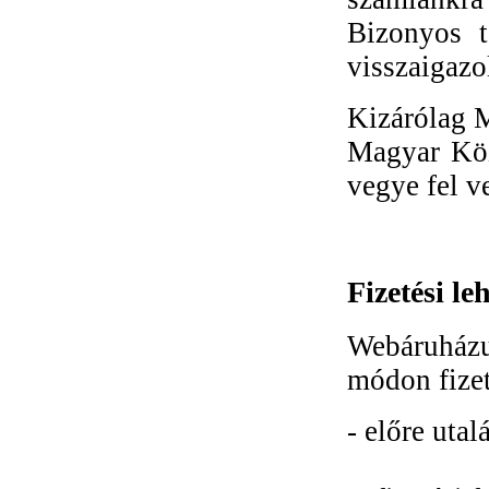
Bizonyos t
visszaigazo
Kizárólag M
Magyar Közt
vegye fel v
Fizetési le
Webáruház
módon fizet
- előre utalá