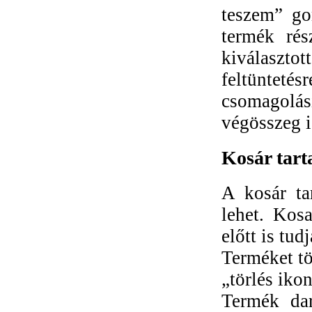
teszem” go
termék rés
kiválaszt
feltüntet
csomagolás
végösszeg i
Kosár tart
A kosár ta
lehet. Kosa
előtt is tud
Terméket tö
„törlés ikon
Termék dar