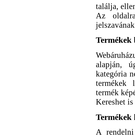
találja, el
Az oldalr
jelszavának
Termékek 
Webáruház
alapján, ú
kategória n
termékek l
termék képé
Kereshet is
Termékek 
A rendelni