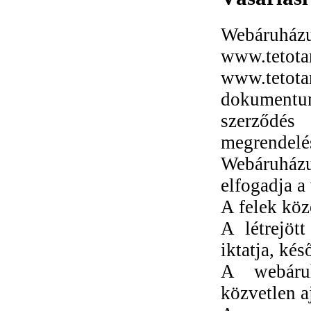
Webáruházun
www.teto
www.tetota
dokumentum
szerződés
megrendelé
Webáruházu
elfogadja a 
A felek köz
A létrejöt
iktatja, ké
A webáruh
közvetlen aj