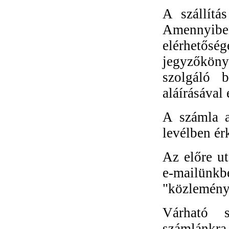
A szállítás
Amennyiben
elérhetősé
jegyzőköny
szolgáló b
aláírásával 
A számla a
levélben ér
Az előre ut
e-mailünkb
"közlemény
Várható s
számlánkra