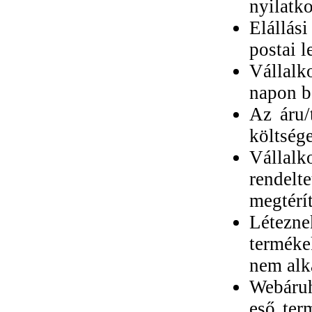
nyilatko
Elállási
postai l
Vállalk
napon be
Az áru/
költsége
Válla
rendel
megtérít
Létezne
terméke
nem alka
Webáruh
eső ter