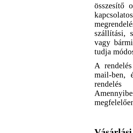
összesítő 
kapcsolat
megrendelés
szállítási,
vagy bármi
tudja módos
A rendelés 
mail-ben, 
rendelés
Amennyibe
megfelelően
Vásárlási