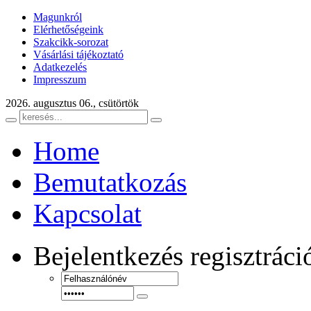
Magunkról
Elérhetőségeink
Szakcikk-sorozat
Vásárlási tájékoztató
Adatkezelés
Impresszum
2026. augusztus 06., csütörtök
Home
Bemutatkozás
Kapcsolat
Bejelentkezés
regisztráci