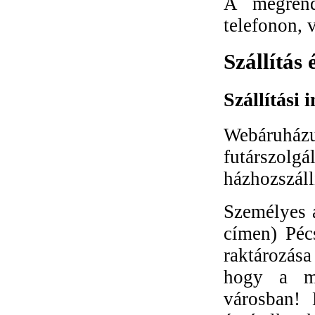
A megrend
telefonon, 
Szállítás 
Szállítási
Webáruhá
futárszolg
házhozszáll
Személyes á
címen) Péc
raktározása
hogy a me
városban! 