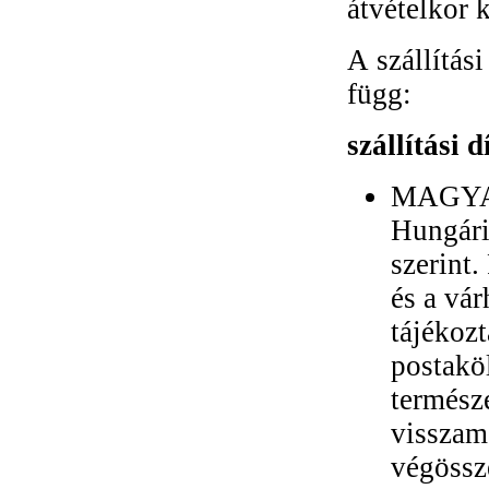
átvételkor 
A szállítási
függ:
szállítási d
MAGYAR
Hungári
szerint.
és a vár
tájékozt
postaköl
termész
visszam
végössz