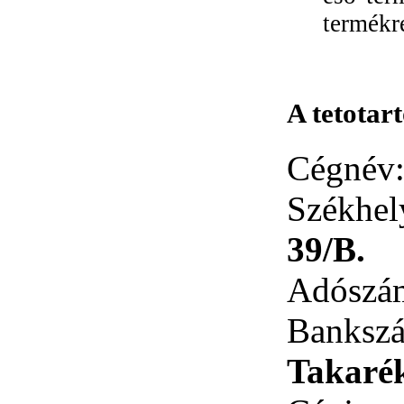
termékre
A tetotar
Cégnév
Székhe
39/B.
Adószá
Ban
Takaré